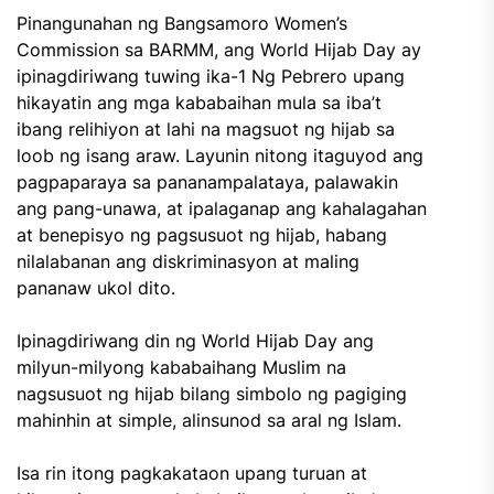
Pinangunahan ng Bangsamoro Women’s
Commission sa BARMM, ang World Hijab Day ay
ipinagdiriwang tuwing ika-1 Ng Pebrero upang
hikayatin ang mga kababaihan mula sa iba’t
ibang relihiyon at lahi na magsuot ng hijab sa
loob ng isang araw. Layunin nitong itaguyod ang
pagpaparaya sa pananampalataya, palawakin
ang pang-unawa, at ipalaganap ang kahalagahan
at benepisyo ng pagsusuot ng hijab, habang
nilalabanan ang diskriminasyon at maling
pananaw ukol dito.
Ipinagdiriwang din ng World Hijab Day ang
milyun-milyong kababaihang Muslim na
nagsusuot ng hijab bilang simbolo ng pagiging
mahinhin at simple, alinsunod sa aral ng Islam.
Isa rin itong pagkakataon upang turuan at