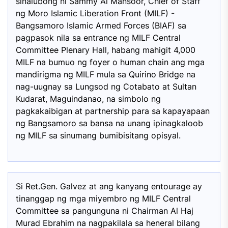
sinalubong ni Sammy Al Mansoor, Chief of Staff
ng Moro Islamic Liberation Front (MILF) -
Bangsamoro Islamic Armed Forces (BIAF) sa
pagpasok nila sa entrance ng MILF Central
Committee Plenary Hall, habang mahigit 4,000
MILF na bumuo ng foyer o human chain ang mga
mandirigma ng MILF mula sa Quirino Bridge na
nag-uugnay sa Lungsod ng Cotabato at Sultan
Kudarat, Maguindanao, na simbolo ng
pagkakaibigan at partnership para sa kapayapaan
ng Bangsamoro sa bansa na unang ipinagkaloob
ng MILF sa sinumang bumibisitang opisyal.
Si Ret.Gen. Galvez at ang kanyang entourage ay
tinanggap ng mga miyembro ng MILF Central
Committee sa pangunguna ni Chairman Al Haj
Murad Ebrahim na nagpakilala sa heneral bilang