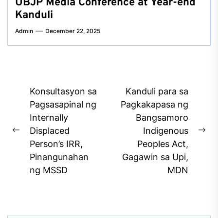
UBJP Media Conference at Year-end
Kanduli
Admin
December 22, 2025
Post
Konsultasyon sa
Kanduli para sa
navigation
Pagsasapinal ng
Pagkakapasa ng
Internally
Bangsamoro
Displaced
Indigenous
Previous
Ne
Person’s IRR,
Peoples Act,
post:
pos
Pinangunahan
Gagawin sa Upi,
ng MSSD
MDN