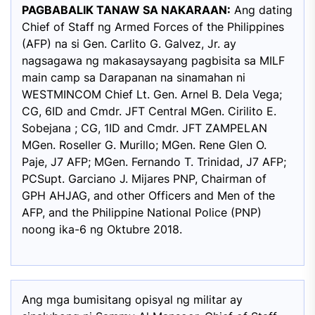
PAGBABALIK TANAW SA NAKARAAN:
Ang dating
Chief of Staff ng Armed Forces of the Philippines
(AFP) na si Gen. Carlito G. Galvez, Jr. ay
nagsagawa ng makasaysayang pagbisita sa MILF
main camp sa Darapanan na sinamahan ni
WESTMINCOM Chief Lt. Gen. Arnel B. Dela Vega;
CG, 6ID and Cmdr. JFT Central MGen. Cirilito E.
Sobejana ; CG, 1ID and Cmdr. JFT ZAMPELAN
MGen. Roseller G. Murillo; MGen. Rene Glen O.
Paje, J7 AFP; MGen. Fernando T. Trinidad, J7 AFP;
PCSupt. Garciano J. Mijares PNP, Chairman of
GPH AHJAG, and other Officers and Men of the
AFP, and the Philippine National Police (PNP)
noong ika-6 ng Oktubre 2018.
Ang mga bumisitang opisyal ng militar ay