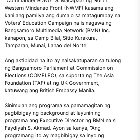
“Commander Bravo” G. Macapaar ng North
Western Mindanao Front (NWMF) kasama ang
kanilang pamilya ang dumalo sa matagumpay na
Voters’ Education Campaign na isinagawa ng
Bangsamoro Multimedia Network (BMN) Inc.
kahapon, sa Camp Bilal, Sitio Kurakura,
Tamparan, Munai, Lanao del Norte.
Ang aktibidad na ito ay naisakatuparan sa tulong
ng Bangsamoro Parliament at Commission on
Elections (COMELEC), sa suporta ng The Asia
Foundation (TAF) at ng UK Government,
katuwang ang British Embassy Manila.
Sinimulan ang programa sa pamamagitan ng
pagbibigay ng background at layunin ng
programa ang Executive Director ng BMN na si
Faydiyah S. Akmad. Ayon sa kanya, “Ang
programang ito ay magbibigay sa inyo ng