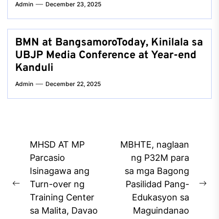
Admin
December 23, 2025
BMN at BangsamoroToday, Kinilala sa
UBJP Media Conference at Year-end
Kanduli
Admin
December 22, 2025
Post
MHSD AT MP
MBHTE, naglaan
navigation
Parcasio
ng P32M para
Isinagawa ang
sa mga Bagong
Turn-over ng
Pasilidad Pang-
Previous
Ne
Training Center
Edukasyon sa
post:
pos
sa Malita, Davao
Maguindanao