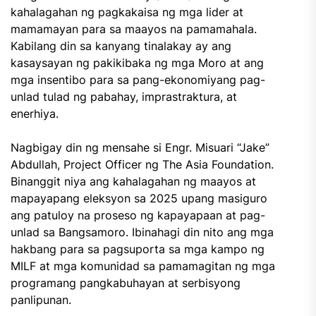
kahalagahan ng pagkakaisa ng mga lider at
mamamayan para sa maayos na pamamahala.
Kabilang din sa kanyang tinalakay ay ang
kasaysayan ng pakikibaka ng mga Moro at ang
mga insentibo para sa pang-ekonomiyang pag-
unlad tulad ng pabahay, imprastraktura, at
enerhiya.
Nagbigay din ng mensahe si Engr. Misuari “Jake”
Abdullah, Project Officer ng The Asia Foundation.
Binanggit niya ang kahalagahan ng maayos at
mapayapang eleksyon sa 2025 upang masiguro
ang patuloy na proseso ng kapayapaan at pag-
unlad sa Bangsamoro. Ibinahagi din nito ang mga
hakbang para sa pagsuporta sa mga kampo ng
MILF at mga komunidad sa pamamagitan ng mga
programang pangkabuhayan at serbisyong
panlipunan.