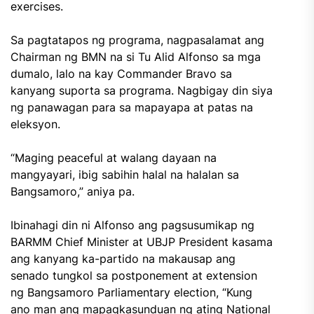
exercises.
Sa pagtatapos ng programa, nagpasalamat ang
Chairman ng BMN na si Tu Alid Alfonso sa mga
dumalo, lalo na kay Commander Bravo sa
kanyang suporta sa programa. Nagbigay din siya
ng panawagan para sa mapayapa at patas na
eleksyon.
“Maging peaceful at walang dayaan na
mangyayari, ibig sabihin halal na halalan sa
Bangsamoro,” aniya pa.
Ibinahagi din ni Alfonso ang pagsusumikap ng
BARMM Chief Minister at UBJP President kasama
ang kanyang ka-partido na makausap ang
senado tungkol sa postponement at extension
ng Bangsamoro Parliamentary election, “Kung
ano man ang mapagkasunduan ng ating National