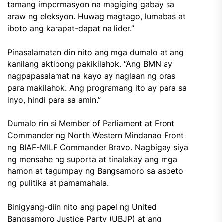
tamang impormasyon na magiging gabay sa
araw ng eleksyon. Huwag magtago, lumabas at
iboto ang karapat-dapat na lider.”
Pinasalamatan din nito ang mga dumalo at ang
kanilang aktibong pakikilahok. “Ang BMN ay
nagpapasalamat na kayo ay naglaan ng oras
para makilahok. Ang programang ito ay para sa
inyo, hindi para sa amin.”
Dumalo rin si Member of Parliament at Front
Commander ng North Western Mindanao Front
ng BIAF-MILF Commander Bravo. Nagbigay siya
ng mensahe ng suporta at tinalakay ang mga
hamon at tagumpay ng Bangsamoro sa aspeto
ng pulitika at pamamahala.
Binigyang-diin nito ang papel ng United
Bangsamoro Justice Party (UBJP) at ang