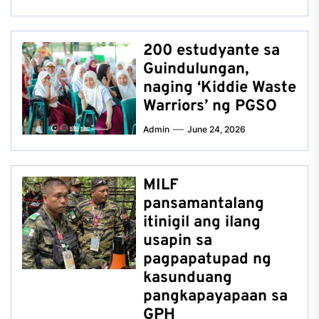
200 estudyante sa
Guindulungan,
naging ‘Kiddie Waste
Warriors’ ng PGSO
Admin
June 24, 2026
MILF
pansamantalang
itinigil ang ilang
usapin sa
pagpapatupad ng
kasunduang
pangkapayapaan sa
GPH