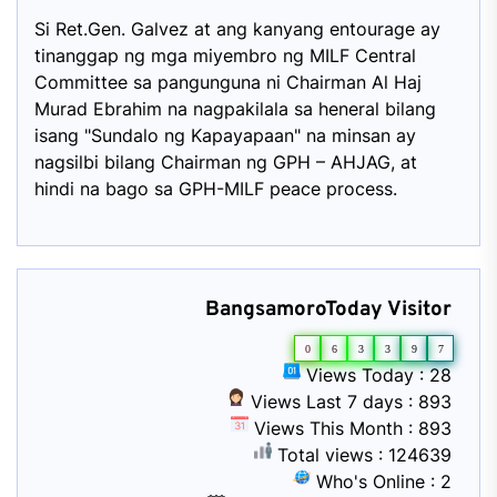
Si Ret.Gen. Galvez at ang kanyang entourage ay
tinanggap ng mga miyembro ng MILF Central
Committee sa pangunguna ni Chairman Al Haj
Murad Ebrahim na nagpakilala sa heneral bilang
isang "Sundalo ng Kapayapaan" na minsan ay
nagsilbi bilang Chairman ng GPH – AHJAG, at
hindi na bago sa GPH-MILF peace process.
BangsamoroToday Visitor
0
6
3
3
9
7
Views Today : 28
Views Last 7 days : 893
Views This Month : 893
Total views : 124639
Who's Online : 2