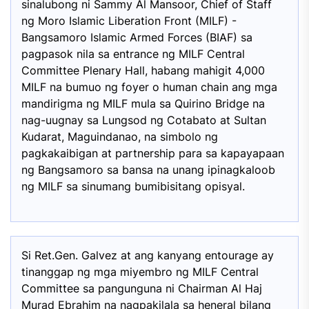
sinalubong ni Sammy Al Mansoor, Chief of Staff
ng Moro Islamic Liberation Front (MILF) -
Bangsamoro Islamic Armed Forces (BIAF) sa
pagpasok nila sa entrance ng MILF Central
Committee Plenary Hall, habang mahigit 4,000
MILF na bumuo ng foyer o human chain ang mga
mandirigma ng MILF mula sa Quirino Bridge na
nag-uugnay sa Lungsod ng Cotabato at Sultan
Kudarat, Maguindanao, na simbolo ng
pagkakaibigan at partnership para sa kapayapaan
ng Bangsamoro sa bansa na unang ipinagkaloob
ng MILF sa sinumang bumibisitang opisyal.
Si Ret.Gen. Galvez at ang kanyang entourage ay
tinanggap ng mga miyembro ng MILF Central
Committee sa pangunguna ni Chairman Al Haj
Murad Ebrahim na nagpakilala sa heneral bilang