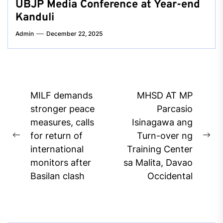
UBJP Media Conference at Year-end
Kanduli
Admin
December 22, 2025
Post
MILF demands
MHSD AT MP
navigation
stronger peace
Parcasio
measures, calls
Isinagawa ang
for return of
Turn-over ng
Previous
Ne
international
Training Center
post:
pos
monitors after
sa Malita, Davao
Basilan clash
Occidental