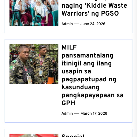
naging ‘Kiddie Waste
Warriors’ ng PGSO
Admin
June 24, 2026
MILF
pansamantalang
itinigil ang ilang
usapin sa
pagpapatupad ng
kasunduang
pangkapayapaan sa
GPH
Admin
March 17, 2026