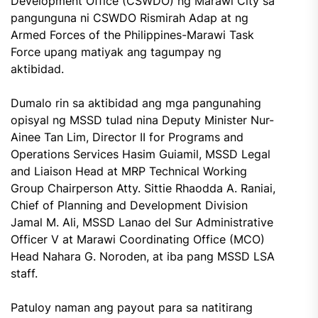
Development Office (CSWDO) ng Marawi City sa
pangunguna ni CSWDO Rismirah Adap at ng
Armed Forces of the Philippines-Marawi Task
Force upang matiyak ang tagumpay ng
aktibidad.
Dumalo rin sa aktibidad ang mga pangunahing
opisyal ng MSSD tulad nina Deputy Minister Nur-
Ainee Tan Lim, Director II for Programs and
Operations Services Hasim Guiamil, MSSD Legal
and Liaison Head at MRP Technical Working
Group Chairperson Atty. Sittie Rhaodda A. Raniai,
Chief of Planning and Development Division
Jamal M. Ali, MSSD Lanao del Sur Administrative
Officer V at Marawi Coordinating Office (MCO)
Head Nahara G. Noroden, at iba pang MSSD LSA
staff.
Patuloy naman ang payout para sa natitirang