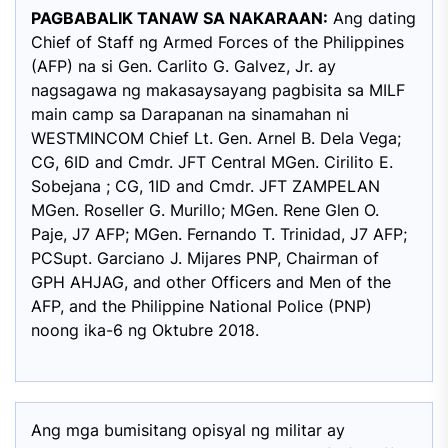
PAGBABALIK TANAW SA NAKARAAN:
Ang dating
Chief of Staff ng Armed Forces of the Philippines
(AFP) na si Gen. Carlito G. Galvez, Jr. ay
nagsagawa ng makasaysayang pagbisita sa MILF
main camp sa Darapanan na sinamahan ni
WESTMINCOM Chief Lt. Gen. Arnel B. Dela Vega;
CG, 6ID and Cmdr. JFT Central MGen. Cirilito E.
Sobejana ; CG, 1ID and Cmdr. JFT ZAMPELAN
MGen. Roseller G. Murillo; MGen. Rene Glen O.
Paje, J7 AFP; MGen. Fernando T. Trinidad, J7 AFP;
PCSupt. Garciano J. Mijares PNP, Chairman of
GPH AHJAG, and other Officers and Men of the
AFP, and the Philippine National Police (PNP)
noong ika-6 ng Oktubre 2018.
Ang mga bumisitang opisyal ng militar ay