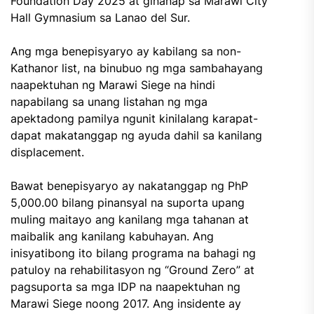
Foundation Day 2025 at ginanap sa Marawi City
Hall Gymnasium sa Lanao del Sur.
Ang mga benepisyaryo ay kabilang sa non-
Kathanor list, na binubuo ng mga sambahayang
naapektuhan ng Marawi Siege na hindi
napabilang sa unang listahan ng mga
apektadong pamilya ngunit kinilalang karapat-
dapat makatanggap ng ayuda dahil sa kanilang
displacement.
Bawat benepisyaryo ay nakatanggap ng PhP
5,000.00 bilang pinansyal na suporta upang
muling maitayo ang kanilang mga tahanan at
maibalik ang kanilang kabuhayan. Ang
inisyatibong ito bilang programa na bahagi ng
patuloy na rehabilitasyon ng “Ground Zero” at
pagsuporta sa mga IDP na naapektuhan ng
Marawi Siege noong 2017. Ang insidente ay