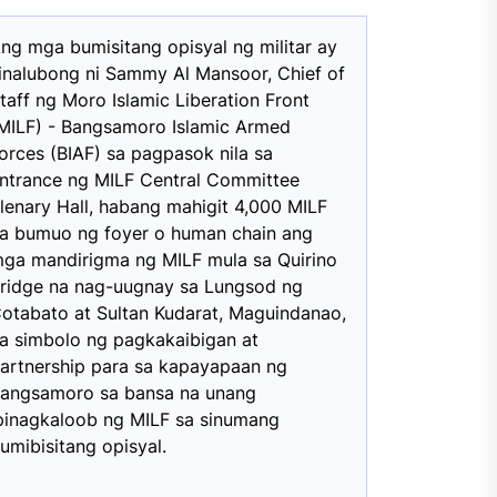
ng mga bumisitang opisyal ng militar ay
inalubong ni Sammy Al Mansoor, Chief of
taff ng Moro Islamic Liberation Front
MILF) - Bangsamoro Islamic Armed
orces (BIAF) sa pagpasok nila sa
ntrance ng MILF Central Committee
lenary Hall, habang mahigit 4,000 MILF
a bumuo ng foyer o human chain ang
ga mandirigma ng MILF mula sa Quirino
ridge na nag-uugnay sa Lungsod ng
otabato at Sultan Kudarat, Maguindanao,
a simbolo ng pagkakaibigan at
artnership para sa kapayapaan ng
angsamoro sa bansa na unang
pinagkaloob ng MILF sa sinumang
umibisitang opisyal.