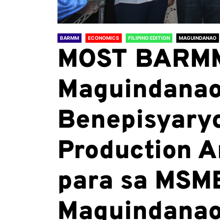
BARMM
ECONOMICS
FILIPINO EDITION
MAGUINDANAO
MOST BARM
Maguindanao,
Benepisyary
Production A
para sa MSM
Maguindanao 