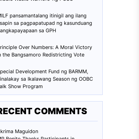
ILF pansamantalang itinigil ang ilang
sapin sa pagpapatupad ng kasunduang
angkapayapaan sa GPH
rinciple Over Numbers: A Moral Victory
n the Bangsamoro Redistricting Vote
pecial Development Fund ng BARMM,
inalakay sa Ikalawang Season ng OOBC
alk Show Program
RECENT COMMENTS
krima Maguid
on
P Benito Thanks Participants in