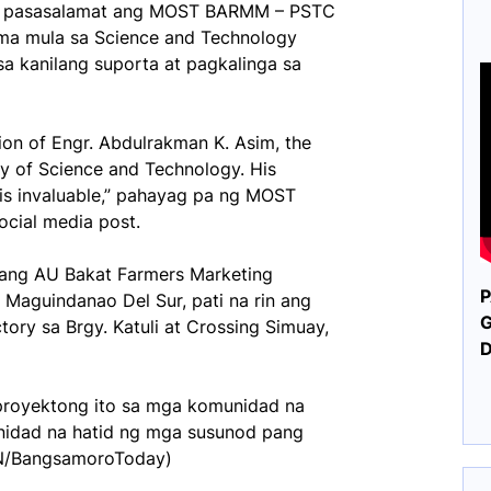
ang pasasalamat ang MOST BARMM – PSTC
ma mula sa Science and Technology
a kanilang suporta at pagkalinga sa
ion of Engr. Abdulrakman K. Asim, the
y of Science and Technology. His
 is invaluable,” pahayag pa ng MOST
cial media post.
ang AU Bakat Farmers Marketing
P
 Maguindanao Del Sur, pati na rin ang
G
ory sa Brgy. Katuli at Crossing Simuay,
proyektong ito sa mga komunidad na
unidad na hatid ng mga susunod pang
MN/BangsamoroToday)