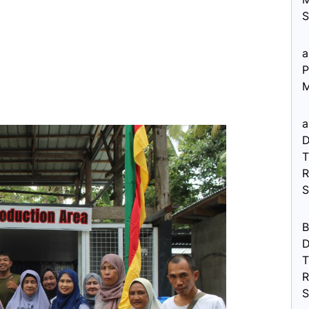
S
a
P
M
a
D
R
B
D
R