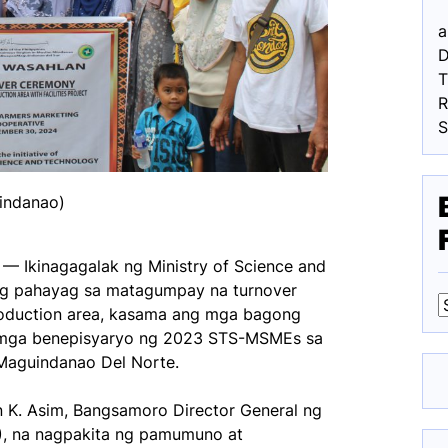
a
D
R
indanao)
 — Ikinagagalak ng Ministry of Science and
g pahayag sa matagumpay na turnover
roduction area, kasama ang mga bagong
sa mga benepisyaryo ng 2023 STS-MSMEs sa
F
Maguindanao Del Norte.
 K. Asim, Bangsamoro Director General ng
), na nagpakita ng pamumuno at