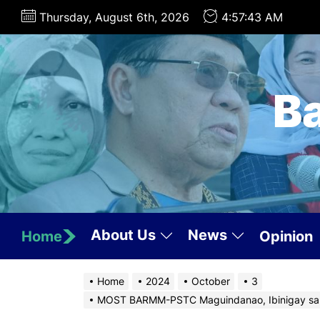
Skip
Thursday, August 6th, 2026
4:57:44 AM
to
the
content
B
About Us
News
Home
Opinion
Home
2024
October
3
MOST BARMM-PSTC Maguindanao, Ibinigay sa Be