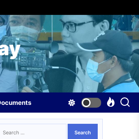
ay
Documents
earch
guindanao Del Sur at Del Norte
or: