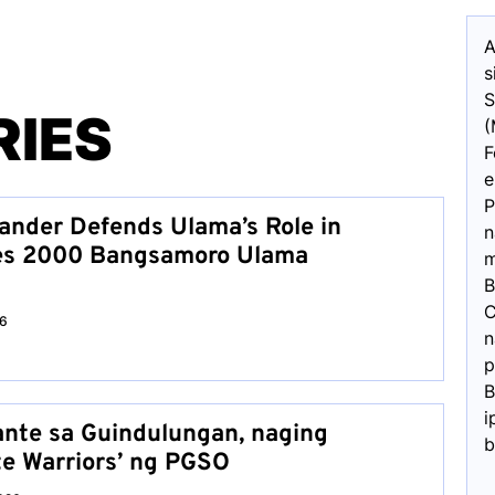
A
s
S
RIES
(
F
e
P
nder Defends Ulama’s Role in
n
ites 2000 Bangsamoro Ulama
m
B
C
26
n
p
B
i
nte sa Guindulungan, naging
b
te Warriors’ ng PGSO