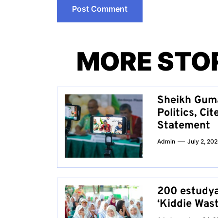
MORE STO
Sheikh Guma
Politics, C
Statement
Admin
July 2, 20
200 estudya
‘Kiddie Was