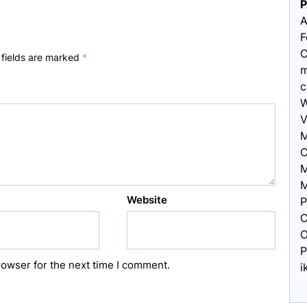
A
F
C
 fields are marked
*
m
c
W
V
M
C
M
M
Website
P
C
O
P
rowser for the next time I comment.
i