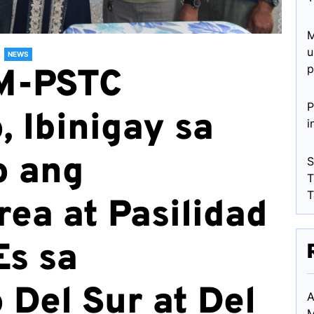
M
u
NEWS
p
M-PSTC
P
 Ibinigay sa
i
o ang
S
T
T
rea at Pasilidad
Es sa
Del Sur at Del
A
M