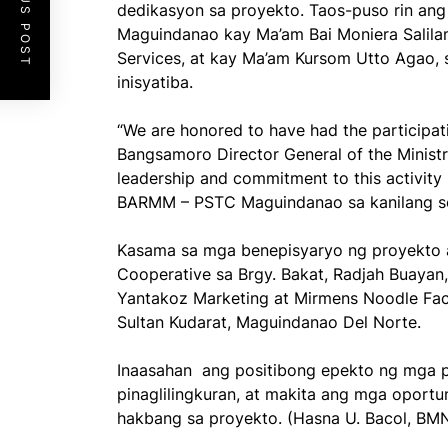
PREVIOUS POST
dedikasyon sa proyekto. Taos-puso rin 
Maguindanao kay Ma’am Bai Moniera Salila
Services, at kay Ma’am Kursom Utto Agao, s
inisyatiba.
“We are honored to have had the participat
Bangsamoro Director General of the Ministr
leadership and commitment to this activity
BARMM – PSTC Maguindanao sa kanilang so
Kasama sa mga benepisyaryo ng proyekto 
Cooperative sa Brgy. Bakat, Radjah Buayan,
Yantakoz Marketing at Mirmens Noodle Fact
Sultan Kudarat, Maguindanao Del Norte.
Inaasahan ang positibong epekto ng mga 
pinaglilingkuran, at makita ang mga oport
hakbang sa proyekto. (Hasna U. Bacol, B