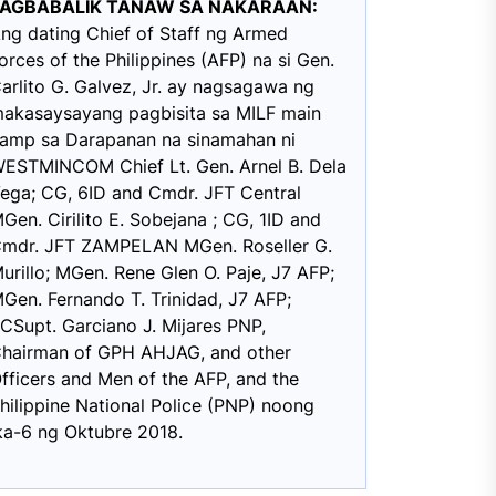
PAGBABALIK TANAW SA NAKARAAN:
ng dating Chief of Staff ng Armed
orces of the Philippines (AFP) na si Gen.
arlito G. Galvez, Jr. ay nagsagawa ng
akasaysayang pagbisita sa MILF main
amp sa Darapanan na sinamahan ni
ESTMINCOM Chief Lt. Gen. Arnel B. Dela
ega; CG, 6ID and Cmdr. JFT Central
Gen. Cirilito E. Sobejana ; CG, 1ID and
mdr. JFT ZAMPELAN MGen. Roseller G.
urillo; MGen. Rene Glen O. Paje, J7 AFP;
Gen. Fernando T. Trinidad, J7 AFP;
CSupt. Garciano J. Mijares PNP,
hairman of GPH AHJAG, and other
fficers and Men of the AFP, and the
hilippine National Police (PNP) noong
ka-6 ng Oktubre 2018.