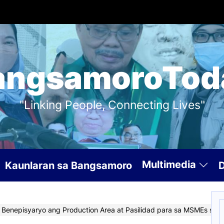
angsamoroTod
"Linking People, Connecting Lives"
Multimedia
Kaunlaran sa Bangsamoro
S
nepisyaryo ang Production Area at Pasilidad para sa MSMEs sa Ma
f