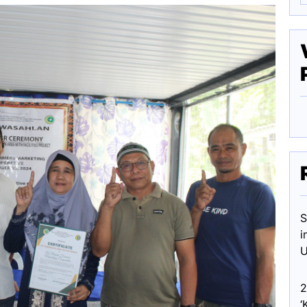
S
i
U
2
‘