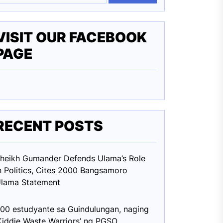
VISIT OUR FACEBOOK
PAGE
RECENT POSTS
heikh Gumander Defends Ulama’s Role
n Politics, Cites 2000 Bangsamoro
lama Statement
00 estudyante sa Guindulungan, naging
Kiddie Waste Warriors’ ng PGSO