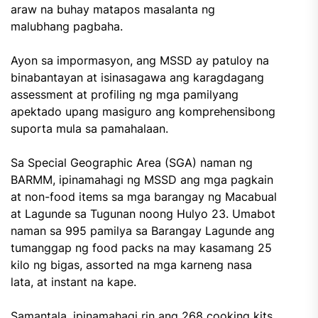
araw na buhay matapos masalanta ng
malubhang pagbaha.
Ayon sa impormasyon, ang MSSD ay patuloy na
binabantayan at isinasagawa ang karagdagang
assessment at profiling ng mga pamilyang
apektado upang masiguro ang komprehensibong
suporta mula sa pamahalaan.
Sa Special Geographic Area (SGA) naman ng
BARMM, ipinamahagi ng MSSD ang mga pagkain
at non-food items sa mga barangay ng Macabual
at Lagunde sa Tugunan noong Hulyo 23. Umabot
naman sa 995 pamilya sa Barangay Lagunde ang
tumanggap ng food packs na may kasamang 25
kilo ng bigas, assorted na mga karneng nasa
lata, at instant na kape.
Samantala, ipinamahagi rin ang 268 cooking kits,