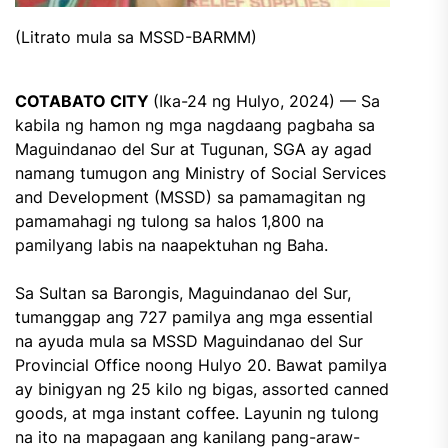
(Litrato mula sa MSSD-BARMM)
COTABATO CITY
(Ika-24 ng Hulyo, 2024) — Sa
kabila ng hamon ng mga nagdaang pagbaha sa
Maguindanao del Sur at Tugunan, SGA ay agad
namang tumugon ang Ministry of Social Services
and Development (MSSD) sa pamamagitan ng
pamamahagi ng tulong sa halos 1,800 na
pamilyang labis na naapektuhan ng Baha.
Sa Sultan sa Barongis, Maguindanao del Sur,
tumanggap ang 727 pamilya ang mga essential
na ayuda mula sa MSSD Maguindanao del Sur
Provincial Office noong Hulyo 20. Bawat pamilya
ay binigyan ng 25 kilo ng bigas, assorted canned
goods, at mga instant coffee. Layunin ng tulong
na ito na mapagaan ang kanilang pang-araw-