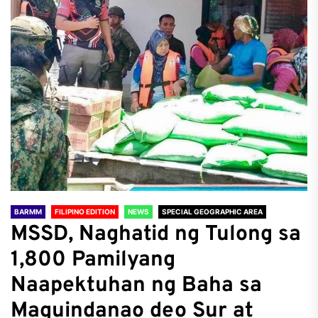
BARMM
FILIPINO EDITION
NEWS
SPECIAL GEOGRAPHIC AREA
MSSD, Naghatid ng Tulong sa
1,800 Pamilyang
Naapektuhan ng Baha sa
Maguindanao deo Sur at