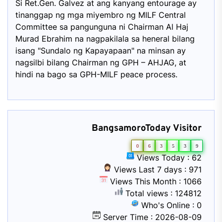
Si Ret.Gen. Galvez at ang kanyang entourage ay
tinanggap ng mga miyembro ng MILF Central
Committee sa pangunguna ni Chairman Al Haj
Murad Ebrahim na nagpakilala sa heneral bilang
isang "Sundalo ng Kapayapaan" na minsan ay
nagsilbi bilang Chairman ng GPH – AHJAG, at
hindi na bago sa GPH-MILF peace process.
BangsamoroToday Visitor
0
6
3
5
3
9
Views Today : 62
Views Last 7 days : 971
Views This Month : 1066
Total views : 124812
Who's Online : 0
Server Time : 2026-08-09