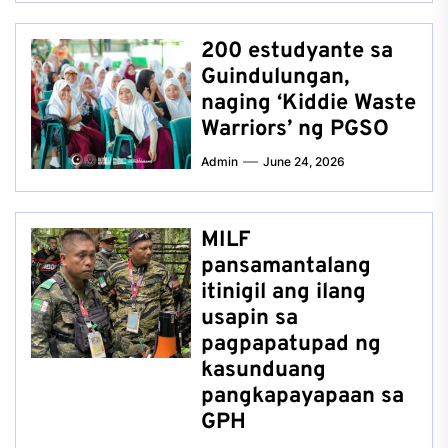
200 estudyante sa
Guindulungan,
naging ‘Kiddie Waste
Warriors’ ng PGSO
Admin
June 24, 2026
MILF
pansamantalang
itinigil ang ilang
usapin sa
pagpapatupad ng
kasunduang
pangkapayapaan sa
GPH