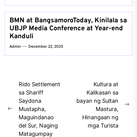
BMN at BangsamoroToday, Kinilala sa
UBJP Media Conference at Year-end
Kanduli
Admin
December 22, 2025
Post
Rido Settlement
Kultura at
navigation
sa Shariff
Kalikasan sa
Saydona
bayan ng Sultan
Ne
Mustapha,
Mastura,
Previous
pos
Maguindanao
Hinangaan ng
post:
del Sur, Naging
mga Turista
Matagumpay