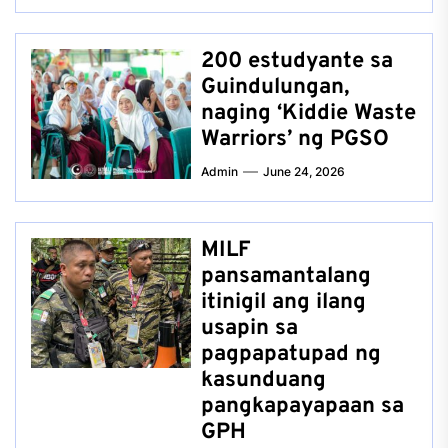
200 estudyante sa
Guindulungan,
naging ‘Kiddie Waste
Warriors’ ng PGSO
Admin
June 24, 2026
MILF
pansamantalang
itinigil ang ilang
usapin sa
pagpapatupad ng
kasunduang
pangkapayapaan sa
GPH