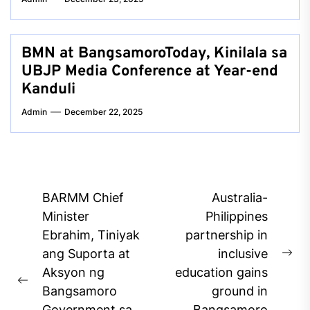
BMN at BangsamoroToday, Kinilala sa
UBJP Media Conference at Year-end
Kanduli
Admin
December 22, 2025
Post
BARMM Chief
Australia-
navigation
Minister
Philippines
Ebrahim, Tiniyak
partnership in
ang Suporta at
inclusive
Ne
Aksyon ng
education gains
pos
Previous
Bangsamoro
ground in
post:
Government sa
Bangsamoro