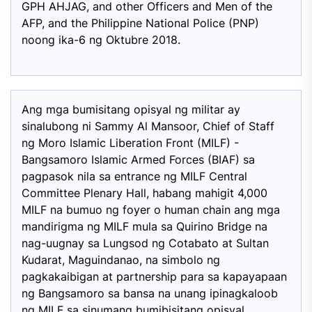
GPH AHJAG, and other Officers and Men of the
AFP, and the Philippine National Police (PNP)
noong ika-6 ng Oktubre 2018.
Ang mga bumisitang opisyal ng militar ay
sinalubong ni Sammy Al Mansoor, Chief of Staff
ng Moro Islamic Liberation Front (MILF) -
Bangsamoro Islamic Armed Forces (BIAF) sa
pagpasok nila sa entrance ng MILF Central
Committee Plenary Hall, habang mahigit 4,000
MILF na bumuo ng foyer o human chain ang mga
mandirigma ng MILF mula sa Quirino Bridge na
nag-uugnay sa Lungsod ng Cotabato at Sultan
Kudarat, Maguindanao, na simbolo ng
pagkakaibigan at partnership para sa kapayapaan
ng Bangsamoro sa bansa na unang ipinagkaloob
ng MILF sa sinumang bumibisitang opisyal.