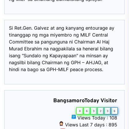
Si Ret.Gen. Galvez at ang kanyang entourage ay
tinanggap ng mga miyembro ng MILF Central
Committee sa pangunguna ni Chairman Al Haj
Murad Ebrahim na nagpakilala sa heneral bilang
isang "Sundalo ng Kapayapaan" na minsan ay
nagsilbi bilang Chairman ng GPH – AHJAG, at
hindi na bago sa GPH-MILF peace process.
BangsamoroToday Visitor
0
6
3
2
3
6
Views Today : 108
Views Last 7 days : 895