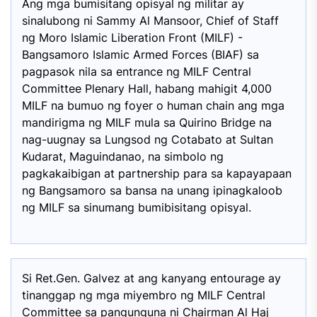
Ang mga bumisitang opisyal ng militar ay
sinalubong ni Sammy Al Mansoor, Chief of Staff
ng Moro Islamic Liberation Front (MILF) -
Bangsamoro Islamic Armed Forces (BIAF) sa
pagpasok nila sa entrance ng MILF Central
Committee Plenary Hall, habang mahigit 4,000
MILF na bumuo ng foyer o human chain ang mga
mandirigma ng MILF mula sa Quirino Bridge na
nag-uugnay sa Lungsod ng Cotabato at Sultan
Kudarat, Maguindanao, na simbolo ng
pagkakaibigan at partnership para sa kapayapaan
ng Bangsamoro sa bansa na unang ipinagkaloob
ng MILF sa sinumang bumibisitang opisyal.
Si Ret.Gen. Galvez at ang kanyang entourage ay
tinanggap ng mga miyembro ng MILF Central
Committee sa pangunguna ni Chairman Al Haj