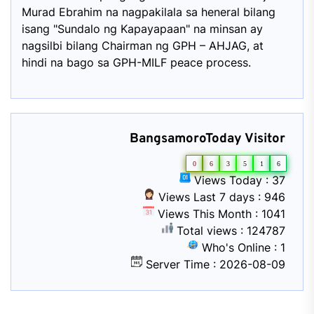
Murad Ebrahim na nagpakilala sa heneral bilang
isang "Sundalo ng Kapayapaan" na minsan ay
nagsilbi bilang Chairman ng GPH – AHJAG, at
hindi na bago sa GPH-MILF peace process.
BangsamoroToday Visitor
0
6
3
5
1
6
Views Today : 37
Views Last 7 days : 946
Views This Month : 1041
Total views : 124787
Who's Online : 1
Server Time : 2026-08-09