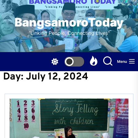
Skip
to
the
BangsamoroToday
content
"Linking People, Connecting Lives"
Menu
Day:
July 12, 2024