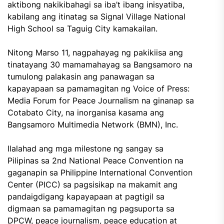
aktibong nakikibahagi sa iba’t ibang inisyatiba,
kabilang ang itinatag sa Signal Village National
High School sa Taguig City kamakailan.
Nitong Marso 11, nagpahayag ng pakikiisa ang
tinatayang 30 mamamahayag sa Bangsamoro na
tumulong palakasin ang panawagan sa
kapayapaan sa pamamagitan ng Voice of Press:
Media Forum for Peace Journalism na ginanap sa
Cotabato City, na inorganisa kasama ang
Bangsamoro Multimedia Network (BMN), Inc.
Ilalahad ang mga milestone ng sangay sa
Pilipinas sa 2nd National Peace Convention na
gaganapin sa Philippine International Convention
Center (PICC) sa pagsisikap na makamit ang
pandaigdigang kapayapaan at pagtigil sa
digmaan sa pamamagitan ng pagsuporta sa
DPCW, peace journalism, peace education at