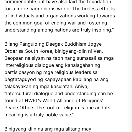
commendable but have also laid the foundation
for a more harmonious world. The tireless efforts
of individuals and organizations working towards
the common goal of ending war and fostering
understanding among nations are truly inspiring.”
Bilang Pangulo ng Daegak Buddhism Jogye
Order sa South Korea, binigyang-diin ni Ven.
Beopsan na siyam na taon nang sumasali sa mga
interreligious dialogue ang kahalagahan ng
partisipasyon ng mga religious leaders sa
pagtataguyod ng kapayapaan kabilang na ang
talakayakan ng mga kasulatan. Aniya,
“Intercultural dialogue and understanding can be
found at HWPL’s World Alliance of Religions’
Peace Office. The root of religion is one and its
meaning is a truly noble value.”
Binigyang-diin na ang mga alitang may