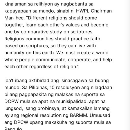
kinalaman sa relihiyon ay nagbabanta sa
kapayapaan sa mundo, sinabi ni HWPL Chairman
Man-hee, “Different religions should come
together, learn each other’s values and become
one by comparative study on scriptures.
Religious communities should practice faith
based on scriptures, so they can live with
humanity on this earth. We must create a world
where people communicate, cooperate, and help
each other regardless of religion.”
Iba’t ibang aktibidad ang isinasagawa sa buong
mundo. Sa Pilipinas, 10 resolusyon ang nilagdaan
bilang pagpapakita ng malakas na suporta sa
DCPW mula sa apat na munisipalidad, apat na
lungsod, isang probinsya, at kamakailan lamang
ay ang regional resolution ng BARMM. Umuusad
ang DPCW upang makakuha ng suporta mula sa
Pangulo.