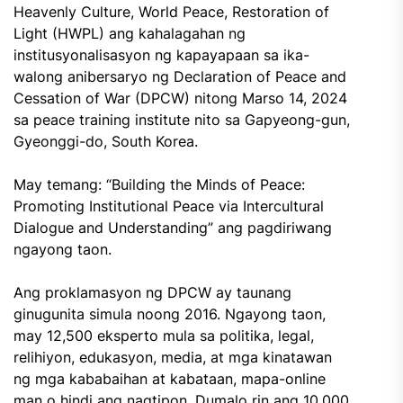
Heavenly Culture, World Peace, Restoration of
Light (HWPL) ang kahalagahan ng
institusyonalisasyon ng kapayapaan sa ika-
walong anibersaryo ng Declaration of Peace and
Cessation of War (DPCW) nitong Marso 14, 2024
sa peace training institute nito sa Gapyeong-gun,
Gyeonggi-do, South Korea.
May temang: “Building the Minds of Peace:
Promoting Institutional Peace via Intercultural
Dialogue and Understanding” ang pagdiriwang
ngayong taon.
Ang proklamasyon ng DPCW ay taunang
ginugunita simula noong 2016. Ngayong taon,
may 12,500 eksperto mula sa politika, legal,
relihiyon, edukasyon, media, at mga kinatawan
ng mga kababaihan at kabataan, mapa-online
man o hindi ang nagtipon. Dumalo rin ang 10,000