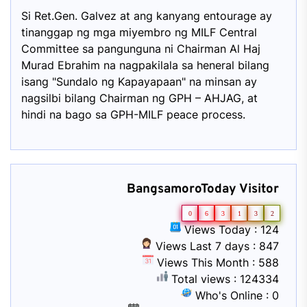
Si Ret.Gen. Galvez at ang kanyang entourage ay
tinanggap ng mga miyembro ng MILF Central
Committee sa pangunguna ni Chairman Al Haj
Murad Ebrahim na nagpakilala sa heneral bilang
isang "Sundalo ng Kapayapaan" na minsan ay
nagsilbi bilang Chairman ng GPH – AHJAG, at
hindi na bago sa GPH-MILF peace process.
BangsamoroToday Visitor
0
6
3
1
3
2
Views Today : 124
Views Last 7 days : 847
Views This Month : 588
Total views : 124334
Who's Online : 0