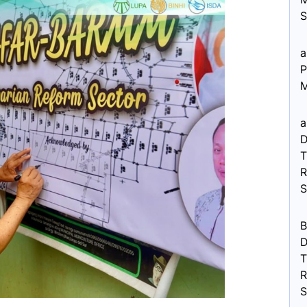
S
a
P
M
a
D
R
B
D
R