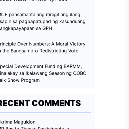
ILF pansamantalang itinigil ang ilang
sapin sa pagpapatupad ng kasunduang
angkapayapaan sa GPH
rinciple Over Numbers: A Moral Victory
n the Bangsamoro Redistricting Vote
pecial Development Fund ng BARMM,
inalakay sa Ikalawang Season ng OOBC
alk Show Program
RECENT COMMENTS
krima Maguid
on
P Benito Thanks Participants in