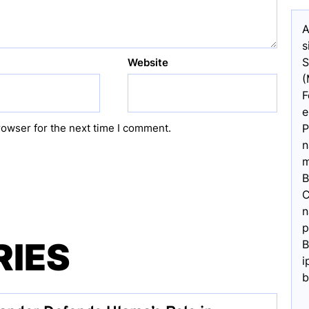
A
s
S
Website
(
F
e
P
rowser for the next time I comment.
n
m
B
C
n
p
RIES
B
i
b