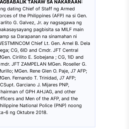
PAGBABALIK TANAW SA NAKARAAN:
ng dating Chief of Staff ng Armed
orces of the Philippines (AFP) na si Gen.
arlito G. Galvez, Jr. ay nagsagawa ng
akasaysayang pagbisita sa MILF main
amp sa Darapanan na sinamahan ni
ESTMINCOM Chief Lt. Gen. Arnel B. Dela
ega; CG, 6ID and Cmdr. JFT Central
Gen. Cirilito E. Sobejana ; CG, 1ID and
mdr. JFT ZAMPELAN MGen. Roseller G.
urillo; MGen. Rene Glen O. Paje, J7 AFP;
Gen. Fernando T. Trinidad, J7 AFP;
CSupt. Garciano J. Mijares PNP,
hairman of GPH AHJAG, and other
fficers and Men of the AFP, and the
hilippine National Police (PNP) noong
ka-6 ng Oktubre 2018.