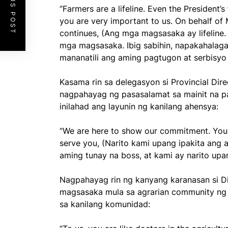
PREVIOUS POST
“Farmers are a lifeline. Even the President
you are very important to us. On behalf o
continues, (Ang mga magsasaka ay lifeline
mga magsasaka. Ibig sabihin, napakahalaga
mananatili ang aming pagtugon at serbisyo 
Kasama rin sa delegasyon si Provincial Dire
nagpahayag ng pasasalamat sa mainit na 
inilahad ang layunin ng kanilang ahensya:
“We are here to show our commitment. You 
serve you, (Narito kami upang ipakita ang 
aming tunay na boss, at kami ay narito upa
Nagpahayag rin ng kanyang karanasan si Di
magsasaka mula sa agrarian community ng
sa kanilang komunidad: