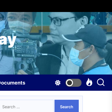
ay
Documents
earch
or: