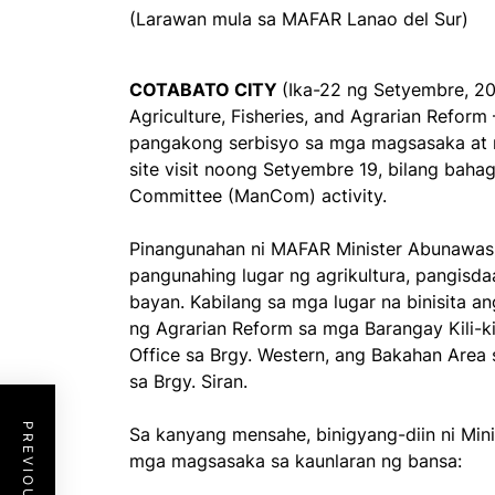
(Larawan mula sa MAFAR Lanao del Sur)
COTABATO CITY
(Ika-22 ng Setyembre, 20
Agriculture, Fisheries, and Agrarian Refor
pangakong serbisyo sa mga magsasaka at 
site visit noong Setyembre 19, bilang bah
Committee (ManCom) activity.
Pinangunahan ni MAFAR Minister Abunawas
pangunahing lugar ng agrikultura, pangisd
bayan. Kabilang sa mga lugar na binisita an
ng Agrarian Reform sa mga Barangay Kili-k
Office sa Brgy. Western, ang Bakahan Area 
sa Brgy. Siran.
Sa kanyang mensahe, binigyang-diin ni Mi
mga magsasaka sa kaunlaran ng bansa: