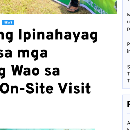
M
u
NEWS
p
ng Ipinahayag
P
 sa mga
i
g Wao sa
S
T
T
On-Site Visit
A
M