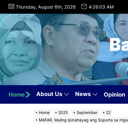
Skip
Thursday, August 6th, 2026
4:26:05 AM
to
the
content
B
About Us
News
Home
Opinion
Home
2025
September
22
MAFAR, Muling Ipinahayag ang Suporta sa mga