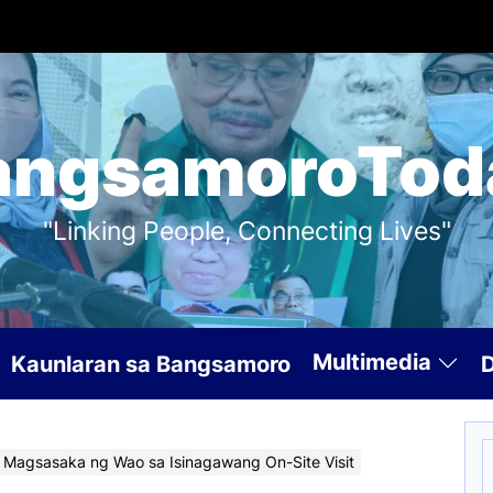
angsamoroTod
"Linking People, Connecting Lives"
Multimedia
Kaunlaran sa Bangsamoro
S
 Magsasaka ng Wao sa Isinagawang On-Site Visit
f