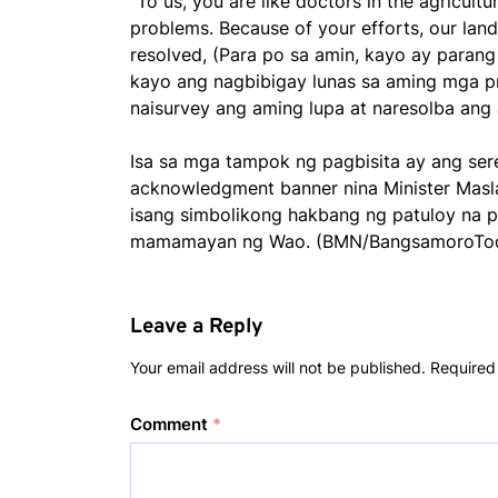
“To us, you are like doctors in the agricult
problems. Because of your efforts, our lan
resolved, (Para po sa amin, kayo ay paran
kayo ang nagbibigay lunas sa aming mga pr
naisurvey ang aming lupa at naresolba ang
Isa sa mga tampok ng pagbisita ay ang se
acknowledgment banner nina Minister Mas
isang simbolikong hakbang ng patuloy na p
mamamayan ng Wao. (BMN/BangsamoroTo
Leave a Reply
Your email address will not be published.
Required
Comment
*