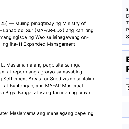
a
D
25) — Muling pinagtibay ng Ministry of
R
m – Lanao del Sur (MAFAR-LDS) ang kanilang
mangingisda ng Wao sa isinagawang on-
agi ng ika-11 Expanded Management
 L. Maslamama ang pagbisita sa mga
aan, at repormang agraryo sa nasabing
g Settlement Areas for Subdivision sa ilalim
ili at Buntongan, ang MAFAR Municipal
sa Brgy. Banga, at isang taniman ng pinya
F
nister Maslamama ang mahalagang papel ng