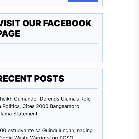
VISIT OUR FACEBOOK
PAGE
RECENT POSTS
heikh Gumander Defends Ulama’s Role
n Politics, Cites 2000 Bangsamoro
lama Statement
00 estudyante sa Guindulungan, naging
Kiddie Waste Warriors’ ng PGSO