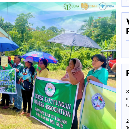
S
i
U
2
‘