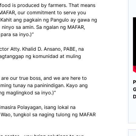
’s food is produced by farmers. That means
f MAFAR, our commitment to serve you
. Kahit ang pagkain ng Pangulo ay gawa ng
 ninyo sa amin. Sa ngalan ng MAFAR,
para sa inyo.)”
ctor Atty. Khalid D. Ansano, PABE, na
pagtanggap ng komunidad at muling
are our true boss, and we are here to
P
aming tunay na paninindigan. Kayo ang
G
ng maglingkod sa inyo.)”
masira Polayagan, isang lokal na
 Wao, tungkol sa naging tulong ng MAFAR