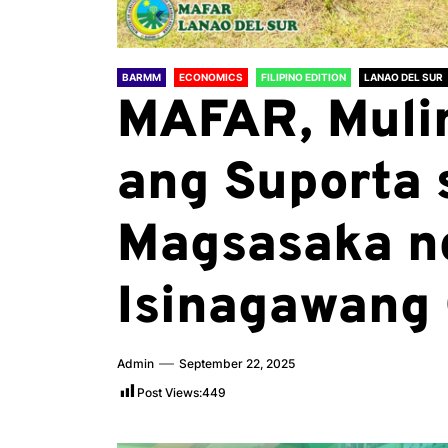
BARMM
ECONOMICS
FILIPINO EDITION
LANAO DEL SUR
MAFAR, Muli
ang Suporta
Magsasaka n
Isinagawang 
Admin
September 22, 2025
Post Views:
449