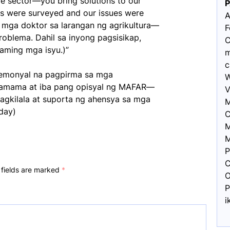
ure sector—you bring solutions to our
ds were surveyed and our issues were
A
g mga doktor sa larangan ng agrikultura—
F
oblema. Dahil sa inyong pagsisikap,
C
 aming mga isyu.)”
m
c
remonyal na pagpirma sa mga
W
lamama at iba pang opisyal ng MAFAR—
V
agkilala at suporta ng ahensya sa mga
M
day)
C
M
M
P
C
 fields are marked
*
O
P
i