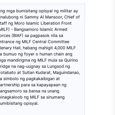
ng mga bumisitang opisyal ng militar ay
inalubong ni Sammy Al Mansoor, Chief of
taff ng Moro Islamic Liberation Front
MILF) - Bangsamoro Islamic Armed
orces (BIAF) sa pagpasok nila sa
ntrance ng MILF Central Committee
lenary Hall, habang mahigit 4,000 MILF
a bumuo ng foyer o human chain ang
ga mandirigma ng MILF mula sa Quirino
ridge na nag-uugnay sa Lungsod ng
otabato at Sultan Kudarat, Maguindanao,
a simbolo ng pagkakaibigan at
artnership para sa kapayapaan ng
angsamoro sa bansa na unang
pinagkaloob ng MILF sa sinumang
umibisitang opisyal.