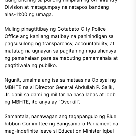
Division at matagumpay na natapos bandang
alas-11:00 ng umaga.
Muling pinagtitibay ng Cotabato City Police
Office ang kanilang matibay na paninindigan sa
pagsusulong ng transparency, accountability, at
matatag na ugnayan sa pagitan ng mga ahensya
ng pamahalaan para sa mabuting pamamahala at
pagtitiwala ng publiko.
Ngunit, umalma ang isa sa mataas na Opisyal ng
MBHTE na si Director General Abdullah P. Salik,
Jr. dahil sa dami ng militar na nasa labas at loob
ng MBHTE, ito anya ay “Overkill”.
Samantala, nanawagan ang tagapangulo ng Blue
Ribbon Committee ng Bangsamoro Parliament na
mag-indefinite leave si Education Minister Iqbal