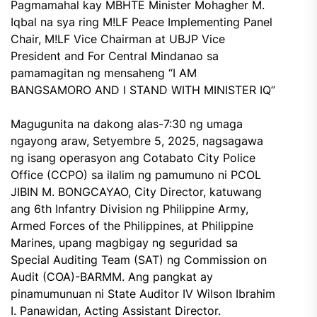
Pagmamahal kay MBHTE Minister Mohagher M.
Iqbal na sya ring M!LF Peace Implementing Panel
Chair, M!LF Vice Chairman at UBJP Vice
President and For Central Mindanao sa
pamamagitan ng mensaheng “I AM
BANGSAMORO AND I STAND WITH MINISTER IQ”
Magugunita na dakong alas-7:30 ng umaga
ngayong araw, Setyembre 5, 2025, nagsagawa
ng isang operasyon ang Cotabato City Police
Office (CCPO) sa ilalim ng pamumuno ni PCOL
JIBIN M. BONGCAYAO, City Director, katuwang
ang 6th Infantry Division ng Philippine Army,
Armed Forces of the Philippines, at Philippine
Marines, upang magbigay ng seguridad sa
Special Auditing Team (SAT) ng Commission on
Audit (COA)-BARMM. Ang pangkat ay
pinamumunuan ni State Auditor IV Wilson Ibrahim
I. Panawidan, Acting Assistant Director.