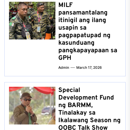
MILF
pansamantalang
itinigil ang ilang
usapin sa
pagpapatupad ng
kasunduang
pangkapayapaan sa
GPH
Admin
March 17, 2026
Special
Development Fund
ng BARMM,
Tinalakay sa
Ikalawang Season ng
OOBC Talk Show