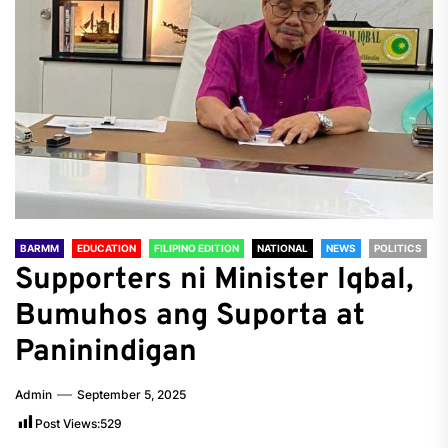
BARMM
EDUCATION
FILIPINO EDITION
NATIONAL
NEWS
POLITICS
Supporters ni Minister Iqbal,
Bumuhos ang Suporta at
Paninindigan
Admin
September 5, 2025
Post Views:
529