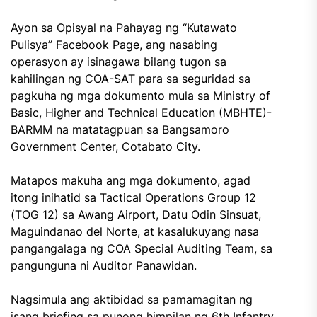
Ayon sa Opisyal na Pahayag ng “Kutawato
Pulisya” Facebook Page, ang nasabing
operasyon ay isinagawa bilang tugon sa
kahilingan ng COA-SAT para sa seguridad sa
pagkuha ng mga dokumento mula sa Ministry of
Basic, Higher and Technical Education (MBHTE)-
BARMM na matatagpuan sa Bangsamoro
Government Center, Cotabato City.
Matapos makuha ang mga dokumento, agad
itong inihatid sa Tactical Operations Group 12
(TOG 12) sa Awang Airport, Datu Odin Sinsuat,
Maguindanao del Norte, at kasalukuyang nasa
pangangalaga ng COA Special Auditing Team, sa
pangunguna ni Auditor Panawidan.
Nagsimula ang aktibidad sa pamamagitan ng
isang briefing sa punong himpilan ng 6th Infantry