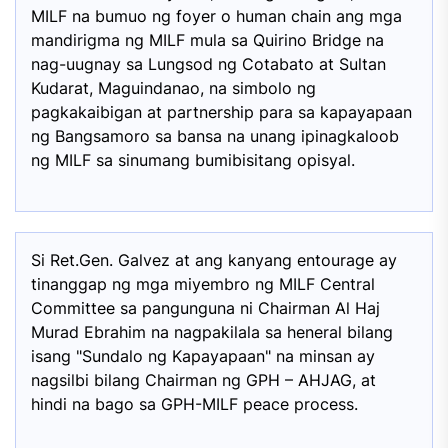
MILF na bumuo ng foyer o human chain ang mga
mandirigma ng MILF mula sa Quirino Bridge na
nag-uugnay sa Lungsod ng Cotabato at Sultan
Kudarat, Maguindanao, na simbolo ng
pagkakaibigan at partnership para sa kapayapaan
ng Bangsamoro sa bansa na unang ipinagkaloob
ng MILF sa sinumang bumibisitang opisyal.
Si Ret.Gen. Galvez at ang kanyang entourage ay
tinanggap ng mga miyembro ng MILF Central
Committee sa pangunguna ni Chairman Al Haj
Murad Ebrahim na nagpakilala sa heneral bilang
isang "Sundalo ng Kapayapaan" na minsan ay
nagsilbi bilang Chairman ng GPH – AHJAG, at
hindi na bago sa GPH-MILF peace process.