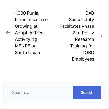
Post
1,000 Punla,
DAB
navigation
Itinanim sa Tree
Successfully
Growing at
Facilitates Phase
Adopt-A-Tree
2 of Policy
Previous
Ne
Activity ng
Research
post:
pos
MENRE sa
Training for
South Ubian
OOBC
Employees
Search
for: