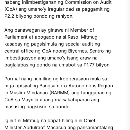
habang iniimbestigahan ng Commission on Audit
(CoA) ang umano’y iregularidad sa paggamit ng
P2.2 bilyong pondo ng rehiyon.
Ang panawagan ay ginawa ni Member of
Parliament at abogado na si Rasol Mitmug
kasabay ng pagsisimula ng special audit ng
central office ng CoA noong Biyernes. Sentro ng
imbestigasyon ang umano’y isang araw na
paglalabas ng pondo na umabot sa P1.77 bilyon.
Pormal nang humiling ng kooperasyon mula sa
mga opisyal ng Bangsamoro Autonomous Region
in Muslim Mindanao (BARMM) ang tanggapan ng
CoA sa Maynila upang maisakatuparan ang
masusing pagsusuri sa pondo.
Iginiit ni Mitmug na dapat hilingin ni Chief
Minister Abdulraof Macacua ang pansamantalang