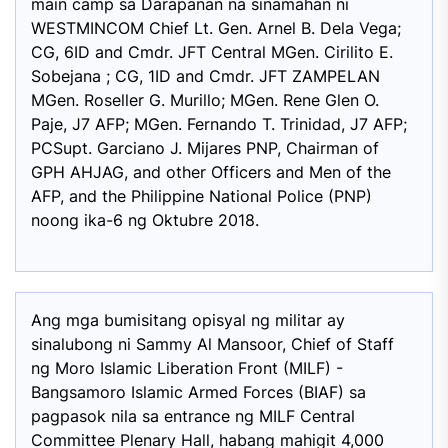
main camp sa Darapanan na sinamahan ni
WESTMINCOM Chief Lt. Gen. Arnel B. Dela Vega;
CG, 6ID and Cmdr. JFT Central MGen. Cirilito E.
Sobejana ; CG, 1ID and Cmdr. JFT ZAMPELAN
MGen. Roseller G. Murillo; MGen. Rene Glen O.
Paje, J7 AFP; MGen. Fernando T. Trinidad, J7 AFP;
PCSupt. Garciano J. Mijares PNP, Chairman of
GPH AHJAG, and other Officers and Men of the
AFP, and the Philippine National Police (PNP)
noong ika-6 ng Oktubre 2018.
Ang mga bumisitang opisyal ng militar ay
sinalubong ni Sammy Al Mansoor, Chief of Staff
ng Moro Islamic Liberation Front (MILF) -
Bangsamoro Islamic Armed Forces (BIAF) sa
pagpasok nila sa entrance ng MILF Central
Committee Plenary Hall, habang mahigit 4,000