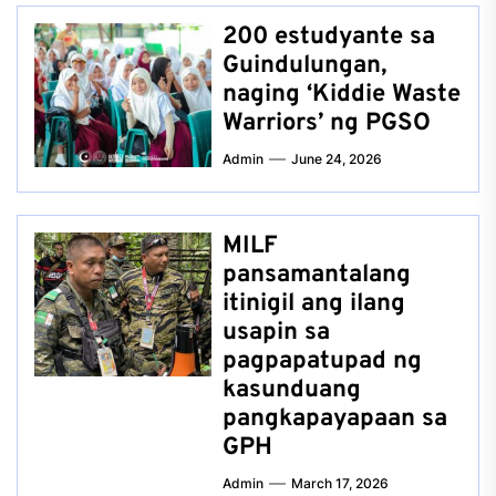
200 estudyante sa
Guindulungan,
naging ‘Kiddie Waste
Warriors’ ng PGSO
Admin
June 24, 2026
MILF
pansamantalang
itinigil ang ilang
usapin sa
pagpapatupad ng
kasunduang
pangkapayapaan sa
GPH
Admin
March 17, 2026