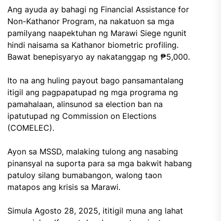
Ang ayuda ay bahagi ng Financial Assistance for
Non-Kathanor Program, na nakatuon sa mga
pamilyang naapektuhan ng Marawi Siege ngunit
hindi naisama sa Kathanor biometric profiling.
Bawat benepisyaryo ay nakatanggap ng ₱5,000.
Ito na ang huling payout bago pansamantalang
itigil ang pagpapatupad ng mga programa ng
pamahalaan, alinsunod sa election ban na
ipatutupad ng Commission on Elections
(COMELEC).
Ayon sa MSSD, malaking tulong ang nasabing
pinansyal na suporta para sa mga bakwit habang
patuloy silang bumabangon, walong taon
matapos ang krisis sa Marawi.
Simula Agosto 28, 2025, ititigil muna ang lahat