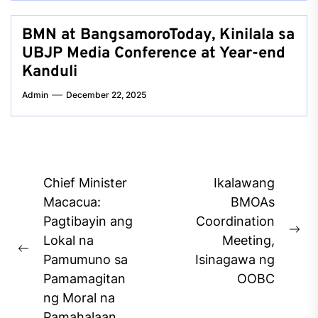
BMN at BangsamoroToday, Kinilala sa
UBJP Media Conference at Year-end
Kanduli
Admin
December 22, 2025
Post
Chief Minister
Ikalawang
navigation
Macacua:
BMOAs
Pagtibayin ang
Coordination
Ne
Lokal na
Meeting,
Previous
pos
Pamumuno sa
Isinagawa ng
post:
Pamamagitan
OOBC
ng Moral na
Pamahalaan