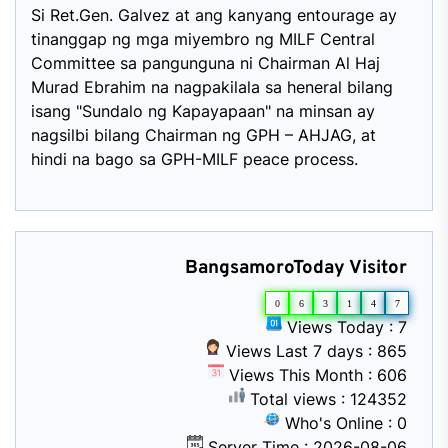
Si Ret.Gen. Galvez at ang kanyang entourage ay
tinanggap ng mga miyembro ng MILF Central
Committee sa pangunguna ni Chairman Al Haj
Murad Ebrahim na nagpakilala sa heneral bilang
isang "Sundalo ng Kapayapaan" na minsan ay
nagsilbi bilang Chairman ng GPH – AHJAG, at
hindi na bago sa GPH-MILF peace process.
BangsamoroToday Visitor
0
6
3
1
4
7
Views Today : 7
Views Last 7 days : 865
Views This Month : 606
Total views : 124352
Who's Online : 0
Server Time : 2026-08-06