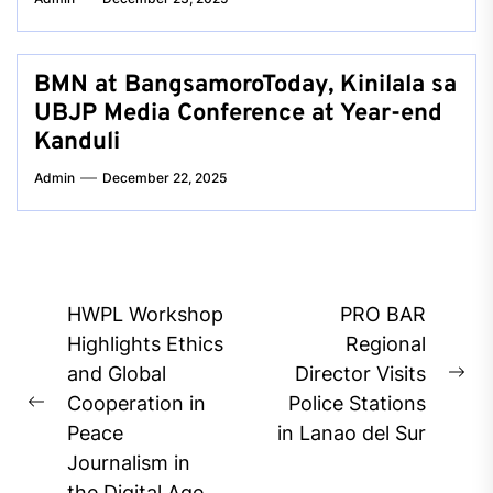
BMN at BangsamoroToday, Kinilala sa
UBJP Media Conference at Year-end
Kanduli
Admin
December 22, 2025
Post
HWPL Workshop
PRO BAR
navigation
Highlights Ethics
Regional
and Global
Director Visits
Ne
Cooperation in
Police Stations
Previous
pos
Peace
in Lanao del Sur
post:
Journalism in
the Digital Age