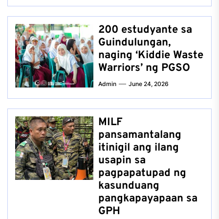
200 estudyante sa
Guindulungan,
naging ‘Kiddie Waste
Warriors’ ng PGSO
Admin
June 24, 2026
MILF
pansamantalang
itinigil ang ilang
usapin sa
pagpapatupad ng
kasunduang
pangkapayapaan sa
GPH