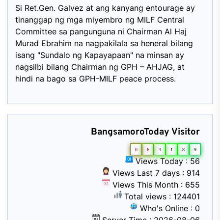
Si Ret.Gen. Galvez at ang kanyang entourage ay
tinanggap ng mga miyembro ng MILF Central
Committee sa pangunguna ni Chairman Al Haj
Murad Ebrahim na nagpakilala sa heneral bilang
isang "Sundalo ng Kapayapaan" na minsan ay
nagsilbi bilang Chairman ng GPH – AHJAG, at
hindi na bago sa GPH-MILF peace process.
BangsamoroToday Visitor
0
6
3
1
8
9
Views Today : 56
Views Last 7 days : 914
Views This Month : 655
Total views : 124401
Who's Online : 0
Server Time : 2026-08-06