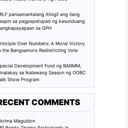
ILF pansamantalang itinigil ang ilang
sapin sa pagpapatupad ng kasunduang
angkapayapaan sa GPH
rinciple Over Numbers: A Moral Victory
n the Bangsamoro Redistricting Vote
pecial Development Fund ng BARMM,
inalakay sa Ikalawang Season ng OOBC
alk Show Program
RECENT COMMENTS
krima Maguid
on
P Benito Thanks Participants in