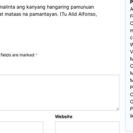
amalinta ang kanyang hangaring pamunuan
A
t mataas na pamantayan. (Tu Alid Alfonso,
F
C
m
c
W
V
 fields are marked
*
M
C
M
M
P
C
O
P
i
Website