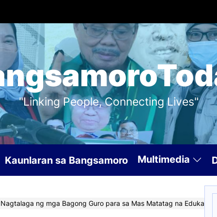
angsamoroTod
"Linking People, Connecting Lives"
Multimedia
Kaunlaran sa Bangsamoro
S
 Nagtalaga ng mga Bagong Guro para sa Mas Matatag na Edukasyo
f