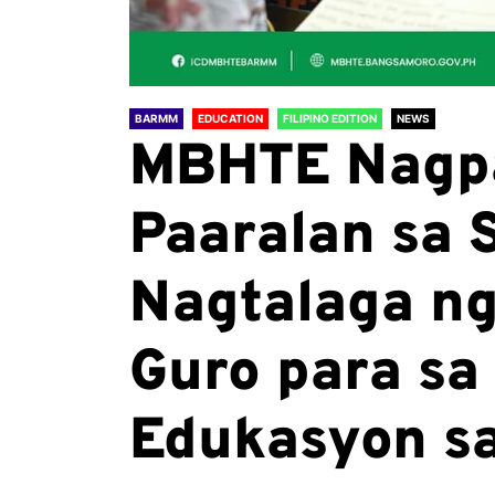
BARMM
EDUCATION
FILIPINO EDITION
NEWS
MBHTE Nagp
Paaralan sa 
Nagtalaga n
Guro para sa
Edukasyon s