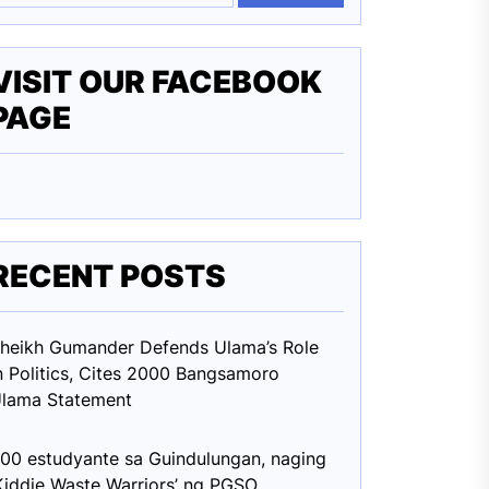
VISIT OUR FACEBOOK
PAGE
RECENT POSTS
heikh Gumander Defends Ulama’s Role
n Politics, Cites 2000 Bangsamoro
lama Statement
00 estudyante sa Guindulungan, naging
Kiddie Waste Warriors’ ng PGSO