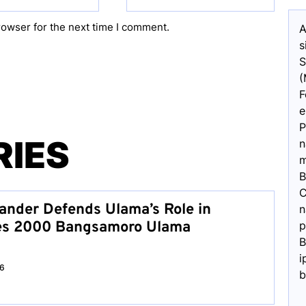
rowser for the next time I comment.
A
s
S
(
F
e
P
RIES
n
m
B
C
nder Defends Ulama’s Role in
n
ites 2000 Bangsamoro Ulama
p
B
i
26
b