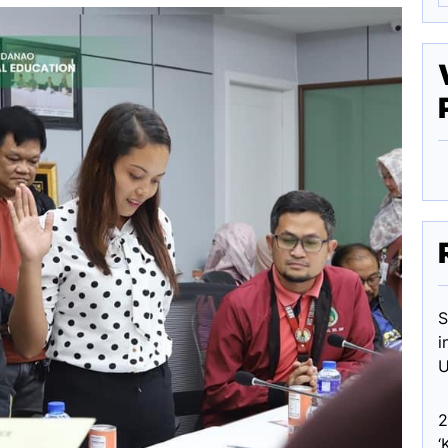
S
i
U
2
‘