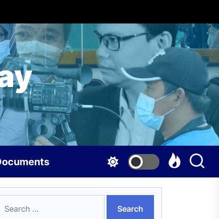
ay
Documents
earch
n sa Bangsamoro
or: