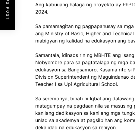
PREVIOUS POST
Ang kabuuang halaga ng proyekto ay PhP1
2024.
Sa pamamagitan ng pagpapahusay sa mga p
ang Ministry of Basic, Higher and Technic
mabigyan ng kalidad na edukasyon ang ba
Samantala, idinaos rin ng MBHTE ang isang
Nobyembre para sa pagtatalaga ng mga bag
edukasyon sa Bangsamoro. Kasama rito si 
Division Superintendent ng Maguindanao del S
Teacher I sa Upi Agricultural School.
Sa seremonya, binati ni Iqbal ang dalawang
matagumpay na pagdaan nila sa masusing pro
kanilang dedikasyon sa kanilang mga tungku
unlad sa akademya at pagsilbihan ang kom
dekalidad na edukasyon sa rehiyon.