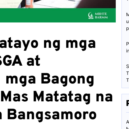
M
u
p
atayo ng mga
P
i
SGA at
S
g mga Bagong
T
T
 Mas Matatag na
a Bangsamoro
A
M