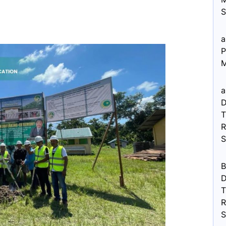
S
a
P
M
a
D
R
B
D
R