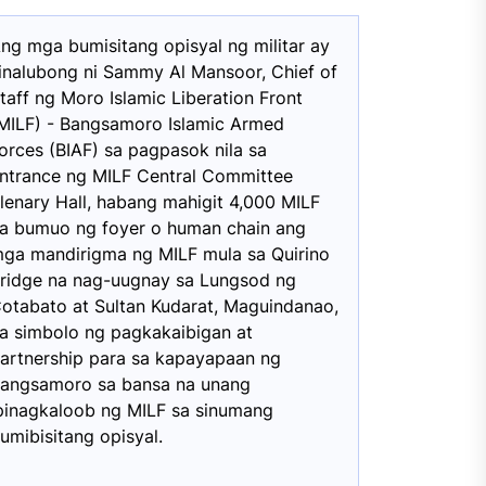
ng mga bumisitang opisyal ng militar ay
inalubong ni Sammy Al Mansoor, Chief of
taff ng Moro Islamic Liberation Front
MILF) - Bangsamoro Islamic Armed
orces (BIAF) sa pagpasok nila sa
ntrance ng MILF Central Committee
lenary Hall, habang mahigit 4,000 MILF
a bumuo ng foyer o human chain ang
ga mandirigma ng MILF mula sa Quirino
ridge na nag-uugnay sa Lungsod ng
otabato at Sultan Kudarat, Maguindanao,
a simbolo ng pagkakaibigan at
artnership para sa kapayapaan ng
angsamoro sa bansa na unang
pinagkaloob ng MILF sa sinumang
umibisitang opisyal.