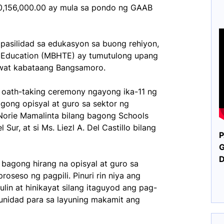
0,156,000.00 ay mula sa pondo ng GAAB
asilidad sa edukasyon sa buong rehiyon,
al Education (MBHTE) ay tumutulong upang
wat kabataang Bangsamoro.
 oath-taking ceremony ngayong ika-11 ng
ong opisyal at guro sa sektor ng
Norie Mamalinta bilang bagong Schools
ur, at si Ms. Liezl A. Del Castillo bilang
P
G
 bagong hirang na opisyal at guro sa
seso ng pagpili. Pinuri rin niya ang
lin at hinikayat silang itaguyod ang pag-
unidad para sa layuning makamit ang