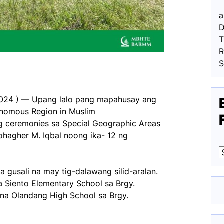
a
D
R
024 ) — Upang lalo pang mapahusay ang
nomous Region in Muslim
 ceremonies sa Special Geographic Areas
hagher M. Iqbal noong ika- 12 ng
 gusali na may tig-dalawang silid-aralan.
F
 Siento Elementary School sa Brgy.
na Olandang High School sa Brgy.