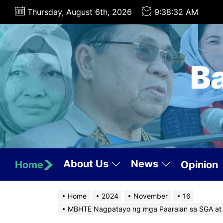
Skip
Thursday, August 6th, 2026
9:38:33 AM
to
the
content
B
About Us
News
Home
Opinion
Home
2024
November
16
MBHTE Nagpatayo ng mga Paaralan sa SGA at