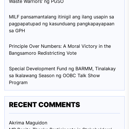
Waste Warriors’ ng PGSO
MILF pansamantalang itinigil ang ilang usapin sa
pagpapatupad ng kasunduang pangkapayapaan
sa GPH
Principle Over Numbers: A Moral Victory in the
Bangsamoro Redistricting Vote
Special Development Fund ng BARMM, Tinalakay
sa Ikalawang Season ng OOBC Talk Show
Program
RECENT COMMENTS
Akrima Maguid
on