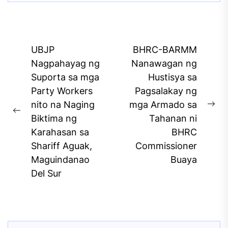
Post
UBJP
BHRC-BARMM
navigation
Nagpahayag ng
Nanawagan ng
Suporta sa mga
Hustisya sa
Party Workers
Pagsalakay ng
nito na Naging
mga Armado sa
Ne
Previous
Biktima ng
Tahanan ni
pos
post:
Karahasan sa
BHRC
Shariff Aguak,
Commissioner
Maguindanao
Buaya
Del Sur