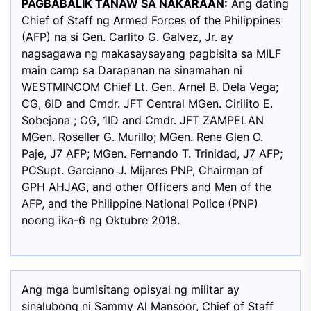
PAGBABALIK TANAW SA NAKARAAN:
Ang dating
Chief of Staff ng Armed Forces of the Philippines
(AFP) na si Gen. Carlito G. Galvez, Jr. ay
nagsagawa ng makasaysayang pagbisita sa MILF
main camp sa Darapanan na sinamahan ni
WESTMINCOM Chief Lt. Gen. Arnel B. Dela Vega;
CG, 6ID and Cmdr. JFT Central MGen. Cirilito E.
Sobejana ; CG, 1ID and Cmdr. JFT ZAMPELAN
MGen. Roseller G. Murillo; MGen. Rene Glen O.
Paje, J7 AFP; MGen. Fernando T. Trinidad, J7 AFP;
PCSupt. Garciano J. Mijares PNP, Chairman of
GPH AHJAG, and other Officers and Men of the
AFP, and the Philippine National Police (PNP)
noong ika-6 ng Oktubre 2018.
Ang mga bumisitang opisyal ng militar ay
sinalubong ni Sammy Al Mansoor, Chief of Staff