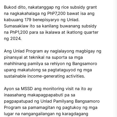
Bukod dito, nakatanggap ng rice subsidy grant
na nagkakahalaga ng PhP7,200 bawat isa ang
kabuuang 179 benepisyaryo ng Unlad.
Sumasaklaw ito sa kanilang buwanang subsidy
na PhP1,200 para sa ikalawa at ikatlong quarter
ng 2024.
Ang Unlad Program ay naglalayong magbigay ng
pinansyal at teknikal na suporta sa mga
mahihinang pamilya sa rehiyon ng Bangsamoro
upang makatulong sa pagtataguyod ng mga
sustainable income-generating activities.
Ayon sa MSSD ang monitoring visit na ito ay
inaasahang makapagpapabuti pa sa
pagpapatupad ng Unlad Pamilyang Bangsamoro
Program sa pamamagitan ng pagtukoy ng mga
lugar na nangangailangan ng karagdagang