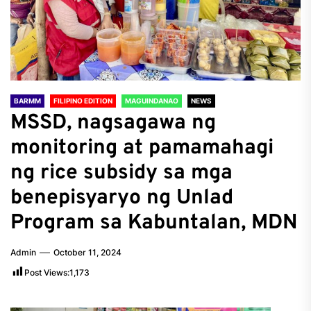
BARMM
FILIPINO EDITION
MAGUINDANAO
NEWS
MSSD, nagsagawa ng
monitoring at pamamahagi
ng rice subsidy sa mga
benepisyaryo ng Unlad
Program sa Kabuntalan, MDN
Admin
October 11, 2024
Post Views:
1,173