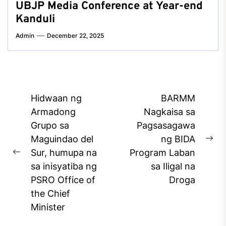
UBJP Media Conference at Year-end
Kanduli
Admin
December 22, 2025
Post
Hidwaan ng
BARMM
navigation
Armadong
Nagkaisa sa
Grupo sa
Pagsasagawa
Maguindao del
ng BIDA
Ne
Sur, humupa na
Program Laban
Previous
pos
sa inisyatiba ng
sa Iligal na
post:
PSRO Office of
Droga
the Chief
Minister