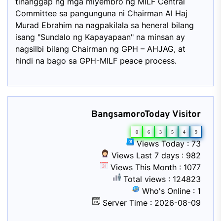
tinanggap ng mga miyembro ng MILF Central
Committee sa pangunguna ni Chairman Al Haj
Murad Ebrahim na nagpakilala sa heneral bilang
isang "Sundalo ng Kapayapaan" na minsan ay
nagsilbi bilang Chairman ng GPH – AHJAG, at
hindi na bago sa GPH-MILF peace process.
BangsamoroToday Visitor
0
6
3
5
4
9
Views Today : 73
Views Last 7 days : 982
Views This Month : 1077
Total views : 124823
Who's Online : 1
Server Time : 2026-08-09