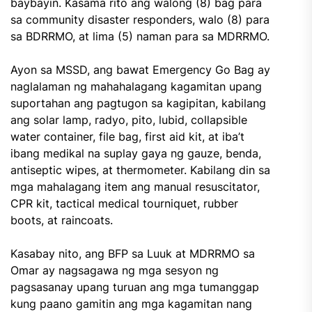
baybayin. Kasama rito ang walong (8) bag para
sa community disaster responders, walo (8) para
sa BDRRMO, at lima (5) naman para sa MDRRMO.
Ayon sa MSSD, ang bawat Emergency Go Bag ay
naglalaman ng mahahalagang kagamitan upang
suportahan ang pagtugon sa kagipitan, kabilang
ang solar lamp, radyo, pito, lubid, collapsible
water container, file bag, first aid kit, at iba’t
ibang medikal na suplay gaya ng gauze, benda,
antiseptic wipes, at thermometer. Kabilang din sa
mga mahalagang item ang manual resuscitator,
CPR kit, tactical medical tourniquet, rubber
boots, at raincoats.
Kasabay nito, ang BFP sa Luuk at MDRRMO sa
Omar ay nagsagawa ng mga sesyon ng
pagsasanay upang turuan ang mga tumanggap
kung paano gamitin ang mga kagamitan nang