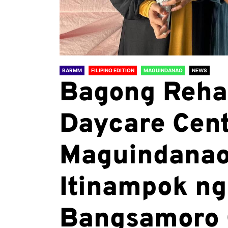
BARMM
FILIPINO EDITION
MAGUINDANAO
NEWS
Bagong Rehab
Daycare Cent
Maguindanao 
Itinampok n
Bangsamoro C