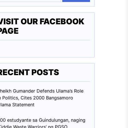
VISIT OUR FACEBOOK
PAGE
RECENT POSTS
heikh Gumander Defends Ulama’s Role
n Politics, Cites 2000 Bangsamoro
lama Statement
00 estudyante sa Guindulungan, naging
Kiddie Waste Warriors’ ng PGSO