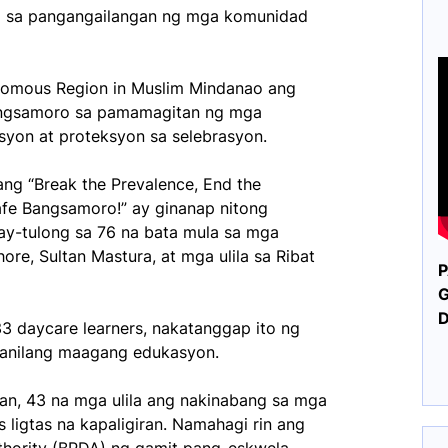
D sa pangangailangan ng mga komunidad
omous Region in Muslim Mindanao ang
angsamoro sa pamamagitan ng mga
yon at proteksyon sa selebrasyon.
g “Break the Prevalence, End the
Safe Bangsamoro!” ay ginanap nitong
y-tulong sa 76 na bata mula sa mga
re, Sultan Mastura, at mga ulila sa Ribat
P
G
3 daycare learners, nakatanggap ito ng
 kanilang maagang edukasyon.
an, 43 na mga ulila ang nakinabang sa mga
 ligtas na kapaligiran. Namahagi rin ang