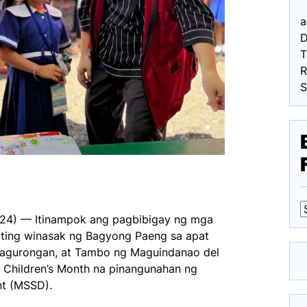
a
D
R
024) — Itinampok ang pagbibigay ng mga
ating winasak ng Bagyong Paeng sa apat
F
Dagurongan, at Tambo ng Maguindanao del
Children’s Month na pinangunahan ng
nt (MSSD).