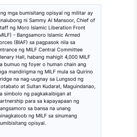
ng mga bumisitang opisyal ng militar ay
inalubong ni Sammy Al Mansoor, Chief of
taff ng Moro Islamic Liberation Front
MILF) - Bangsamoro Islamic Armed
orces (BIAF) sa pagpasok nila sa
ntrance ng MILF Central Committee
lenary Hall, habang mahigit 4,000 MILF
a bumuo ng foyer o human chain ang
ga mandirigma ng MILF mula sa Quirino
ridge na nag-uugnay sa Lungsod ng
otabato at Sultan Kudarat, Maguindanao,
a simbolo ng pagkakaibigan at
artnership para sa kapayapaan ng
angsamoro sa bansa na unang
pinagkaloob ng MILF sa sinumang
umibisitang opisyal.