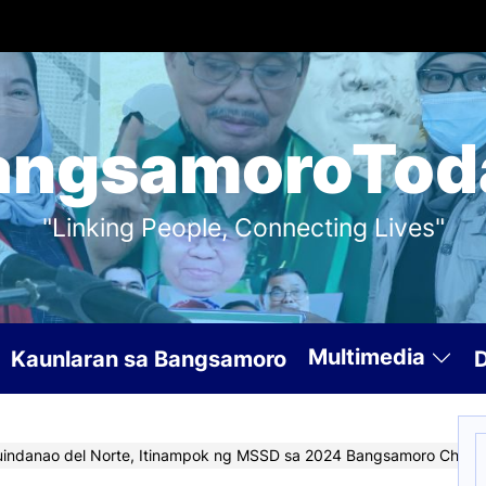
angsamoroTod
"Linking People, Connecting Lives"
Multimedia
Kaunlaran sa Bangsamoro
S
uindanao del Norte, Itinampok ng MSSD sa 2024 Bangsamoro Childr
f