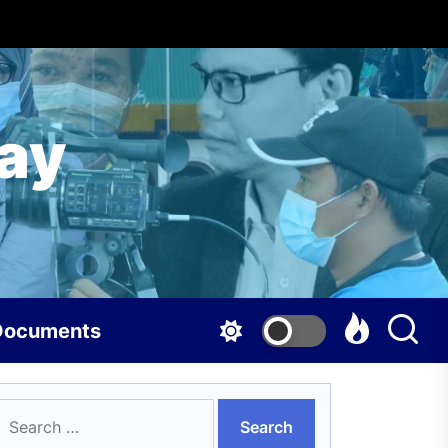
ay
Documents
earch
en’s Month
or: