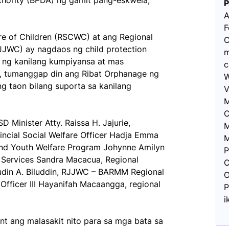
hority (BPDA) ng gamit pang-eskwela,
A
F
re of Children (RSCWC) at ang Regional
C
JJWC) ay nagdaos ng child protection
m
s ng kanilang kumpiyansa at mas
c
, tumanggap din ang Ribat Orphanage ng
W
 taon bilang suporta sa kanilang
V
M
C
 Minister Atty. Raissa H. Jajurie,
M
ncial Social Welfare Officer Hadja Emma
M
d and Youth Welfare Program Johynne Amilyn
P
e Services Sandra Macacua, Regional
C
in A. Biluddin, RJJWC – BARMM Regional
O
Officer III Hayanifah Macaangga, regional
P
i
t ang malasakit nito para sa mga bata sa