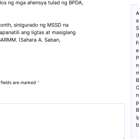
kilos ng mga ahensya tulad ng BPDA,
A
s
onth, sinigurado ng MSSD na
S
natili ang ligtas at masiglang
(
 BARMM. (Sahara A. Saban,
F
e
P
n
m
B
 fields are marked
*
C
n
p
B
i
b