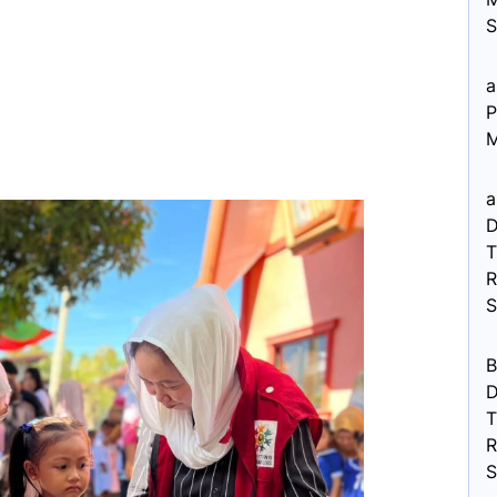
S
a
P
M
a
D
R
B
D
R