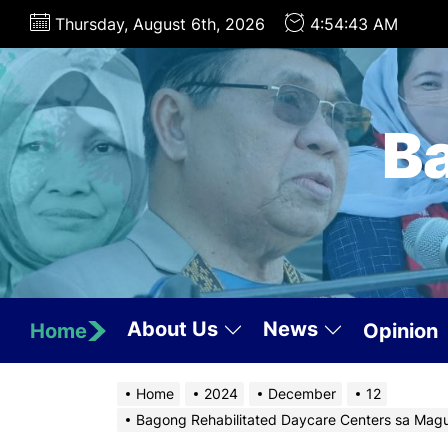
Skip
Thursday, August 6th, 2026
4:54:44 AM
to
the
content
B
About Us
News
Home
Opinion
Home
2024
December
12
Bagong Rehabilitated Daycare Centers sa Mag