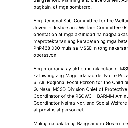
Bangsamoro Planning and Development Aut
pagkain, at mga sombrero.
Ang Regional Sub-Committee for the Welfa
Juvenile Justice and Welfare Committee (R
orientation at mga aktibidad na nagpalaka
maprotektahan ang karapatan ng mga bata
PhP468,000 mula sa MSSD nitong nakaraang
operasyon.
Ang programa ay aktibong nilahukan ni MSSD
katuwang ang Maguindanao del Norte Provi
S. Ali, Regional Focal Person for the Chil
G. Nasa, MSSD Division Chief of Protectiv
Coordinator of the RSCWC – BARMM Aminud
Coordinator Naima Nor, and Social Welfare 
at provincial personnel.
Muling naipakita ng Bangsamoro Governmen