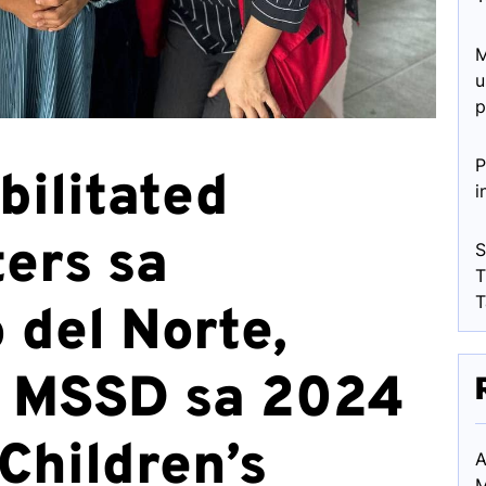
M
u
p
P
ilitated
i
ers sa
S
T
T
del Norte,
g MSSD sa 2024
hildren’s
A
M