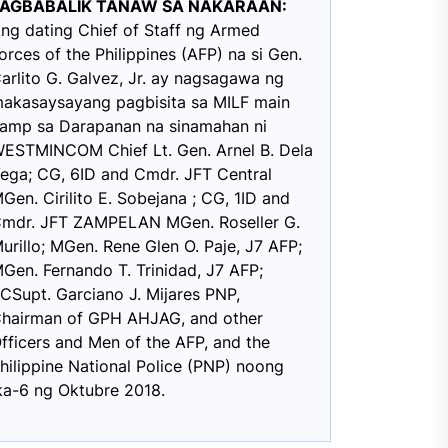
PAGBABALIK TANAW SA NAKARAAN:
ng dating Chief of Staff ng Armed
orces of the Philippines (AFP) na si Gen.
arlito G. Galvez, Jr. ay nagsagawa ng
akasaysayang pagbisita sa MILF main
amp sa Darapanan na sinamahan ni
ESTMINCOM Chief Lt. Gen. Arnel B. Dela
ega; CG, 6ID and Cmdr. JFT Central
Gen. Cirilito E. Sobejana ; CG, 1ID and
mdr. JFT ZAMPELAN MGen. Roseller G.
urillo; MGen. Rene Glen O. Paje, J7 AFP;
Gen. Fernando T. Trinidad, J7 AFP;
CSupt. Garciano J. Mijares PNP,
hairman of GPH AHJAG, and other
fficers and Men of the AFP, and the
hilippine National Police (PNP) noong
ka-6 ng Oktubre 2018.