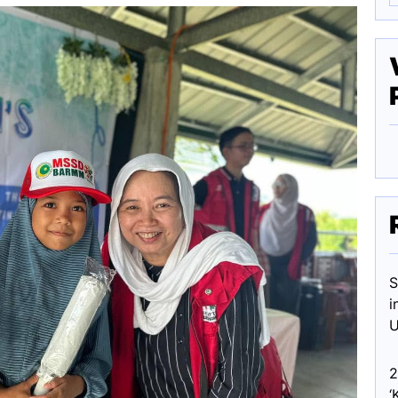
S
i
U
2
‘