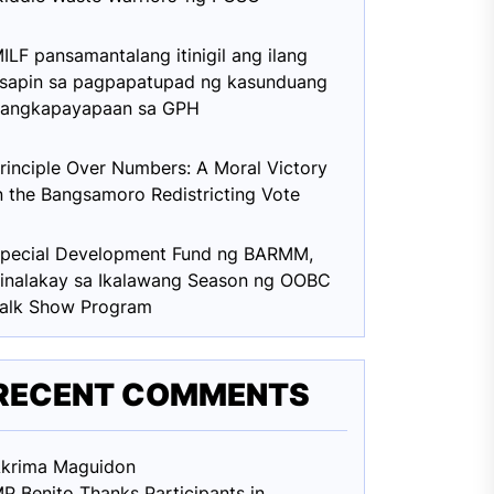
ILF pansamantalang itinigil ang ilang
sapin sa pagpapatupad ng kasunduang
angkapayapaan sa GPH
rinciple Over Numbers: A Moral Victory
n the Bangsamoro Redistricting Vote
pecial Development Fund ng BARMM,
inalakay sa Ikalawang Season ng OOBC
alk Show Program
RECENT COMMENTS
krima Maguid
on
P Benito Thanks Participants in