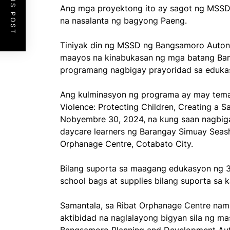
PREVIOUS POST
Ang mga proyektong ito ay sagot ng MSS
na nasalanta ng bagyong Paeng.
Tiniyak din ng MSSD ng Bangsamoro Auton
maayos na kinabukasan ng mga batang B
programang nagbigay prayoridad sa edukas
Ang kulminasyon ng programa ay may teman
Violence: Protecting Children, Creating a 
Nobyembre 30, 2024, na kung saan nagbiga
daycare learners ng Barangay Simuay Seasho
Orphanage Centre, Cotabato City.
Bilang suporta sa maagang edukasyon ng 3
school bags at supplies bilang suporta sa
Samantala, sa Ribat Orphanage Centre nam
aktibidad na naglalayong bigyan sila ng mas